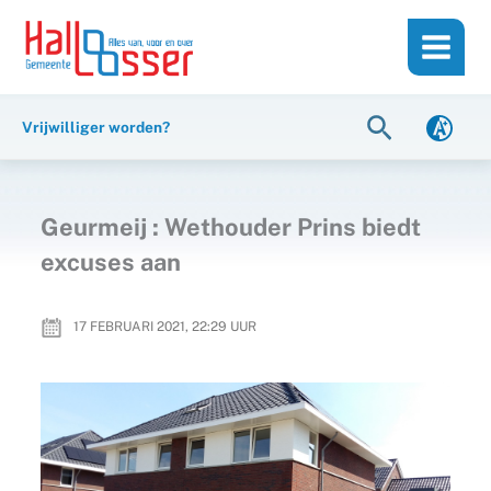
Ga
de
naar
inhoud
de
inhoud
Zoeken
Vrijwilliger worden?
Geurmeij : Wethouder Prins biedt
excuses aan
17 FEBRUARI 2021, 22:29
UUR