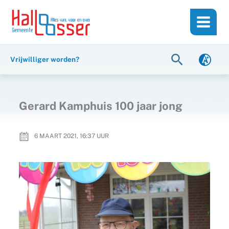
Ga
de
naar
inhoud
de
inhoud
Zoeken
Vrijwilliger worden?
Gerard Kamphuis 100 jaar jong
6 MAART 2021, 16:37
UUR