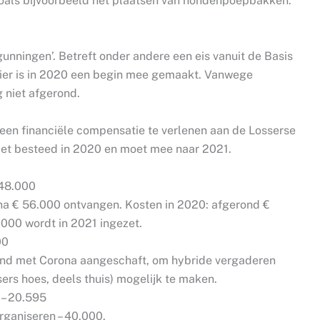
oals bijvoorbeeld het plaatsen van hondenpoepbakken.
unningen’. Betreft onder andere een eis vanuit de Basis
ier is in 2020 een begin mee gemaakt. Vanwege
g niet afgerond.
 een financiële compensatie te verlenen aan de Losserse
s niet besteed in 2020 en moet mee naar 2021.
 48.000
ijna € 56.000 ontvangen. Kosten in 2020: afgerond €
.000 wordt in 2021 ingezet.
00
band met Corona aangeschaft, om hybride vergaderen
sers hoes, deels thuis) mogelijk te maken.
 – 20.595
rganiseren – 40.000.