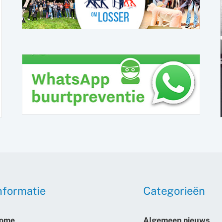
nformatie
Categorieën
ome
Algemeen nieuws