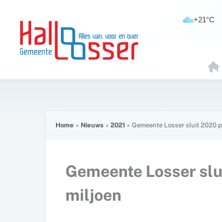
Ga
de
naar
inhoud
+21°C
de
inhoud
H
O
E
Home
Nieuws
2021
Gemeente Losser sluit 2020 po
Gemeente Losser slui
miljoen