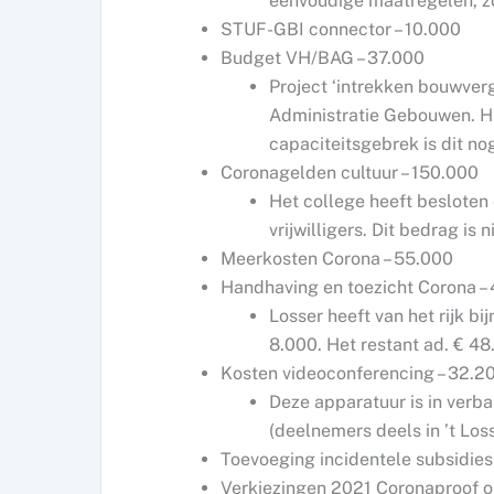
eenvoudige maatregelen, z
STUF-GBI connector – 10.000
Budget VH/BAG – 37.000
Project ‘intrekken bouwverg
Administratie Gebouwen. H
capaciteitsgebrek is dit no
Coronagelden cultuur – 150.000
Het college heeft besloten
vrijwilligers. Dit bedrag i
Meerkosten Corona – 55.000
Handhaving en toezicht Corona –
Losser heeft van het rijk b
8.000. Het restant ad. € 48
Kosten videoconferencing – 32.2
Deze apparatuur is in ver
(deelnemers deels in ’t Los
Toevoeging incidentele subsidies
Verkiezingen 2021 Coronaproof o