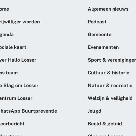
ome
Algemeen nieuws
rijwilliger worden
Podcast
genda
Gemeente
ociale kaart
Evenementen
ver Hallo Losser
Sport & vereniginge
ns team
Cultuur & historie
e Slag om Losser
Natuur & recreatie
entrum Losser
Welzijn & veiligheid
hatsApp Buurtpreventie
Jeugd
eerbericht
Beeld & geluid