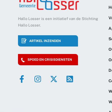
H
V
Hallo Losser is een initiatief van de Stichting
Hallo Losser.
A
S
ARTIKEL INZENDEN
O
O
SPOED EN CRISISDIENSTEN
D
C
W
W