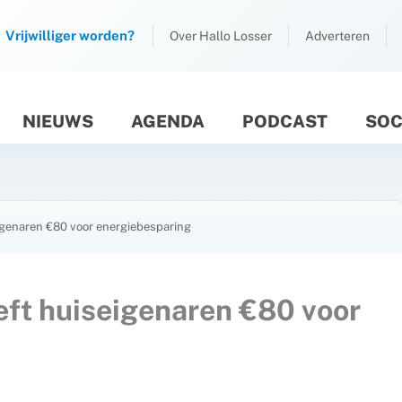
Vrijwilliger worden?
Over Hallo Losser
Adverteren
NIEUWS
AGENDA
PODCAST
SOC
M
genaren €80 voor energiebesparing
ft huiseigenaren €80 voor