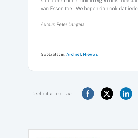
stimuleren om er ook in eigen huis mee aa
van Essen toe. ‘We hopen dan ook dat ied
Auteur: Peter Langela
Geplaatst in:
Archief
,
Nieuws
Deel dit artikel via: