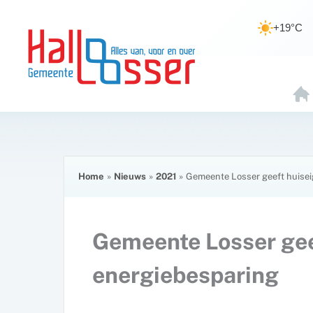
Ga
de
naar
inhoud
+19°C
de
inhoud
H
O
E
Home
Nieuws
2021
Gemeente Losser geeft huisei
Gemeente Losser gee
energiebesparing