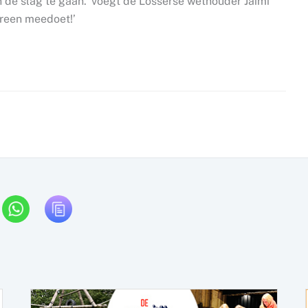
n de slag te gaan.’ voegt de Losserse wethouder Jaimi
ereen meedoet!’