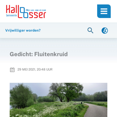
Ga
de
naar
inhoud
de
inhoud
Zoeken
Vrijwilliger worden?
Gedicht: Fluitenkruid
29 MEI 2021, 20:48
UUR