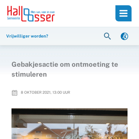
Ga
de
naar
inhoud
de
inhoud
Zoeken
Vrijwilliger worden?
Gebakjesactie om ontmoeting te
stimuleren
8 OKTOBER 2021, 13:00
UUR