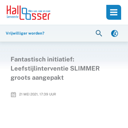
Ga
de
naar
inhoud
de
inhoud
Zoeken
Vrijwilliger worden?
Fantastisch initiatief:
Leefstijlinterventie SLIMMER
groots aangepakt
21 MEI 2021, 17:39
UUR