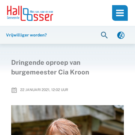
Ga
de
naar
inhoud
de
inhoud
Zoeken
Vrijwilliger worden?
Dringende oproep van
burgemeester Cia Kroon
22 JANUARI 2021, 12:02
UUR