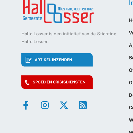
I
H
V
Hallo Losser is een initiatief van de Stichting
Hallo Losser.
A
S
ARTIKEL INZENDEN
O
O
SPOED EN CRISISDIENSTEN
D
C
W
W