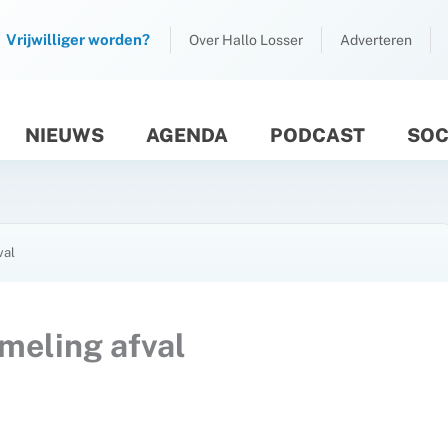
Vrijwilliger worden?
Over Hallo Losser
Adverteren
NIEUWS
AGENDA
PODCAST
SOC
M
val
meling afval