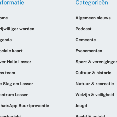
nformatie
Categorieën
ome
Algemeen nieuws
rijwilliger worden
Podcast
genda
Gemeente
ociale kaart
Evenementen
ver Hallo Losser
Sport & vereniginge
ns team
Cultuur & historie
e Slag om Losser
Natuur & recreatie
entrum Losser
Welzijn & veiligheid
hatsApp Buurtpreventie
Jeugd
eerbericht
Beeld & geluid