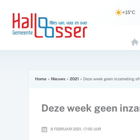
Ga
de
naar
inhoud
+15°C
de
inhoud
H
O
E
Home
Nieuws
2021
Deze week geen inzameling af
Deze week geen inza
8 FEBRUARI 2021, 17:05
UUR