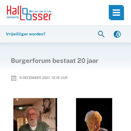
Ga
de
naar
inhoud
de
inhoud
Zoeken
Vrijwilliger worden?
Burgerforum bestaat 20 jaar
6 DECEMBER 2021, 12:18
UUR