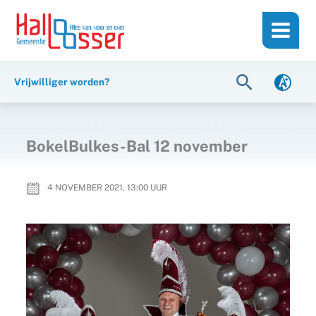
Ga
de
naar
inhoud
de
inhoud
Zoeken
Vrijwilliger worden?
BokelBulkes-Bal 12 november
4 NOVEMBER 2021, 13:00
UUR