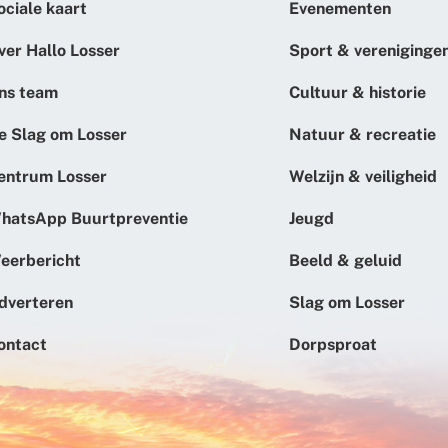
ociale kaart
Evenementen
ver Hallo Losser
Sport & vereniginge
ns team
Cultuur & historie
e Slag om Losser
Natuur & recreatie
entrum Losser
Welzijn & veiligheid
hatsApp Buurtpreventie
Jeugd
eerbericht
Beeld & geluid
dverteren
Slag om Losser
ontact
Dorpsproat