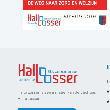
I
H
V
Hallo Losser is een initiatief van de Stichting
Hallo Losser.
A