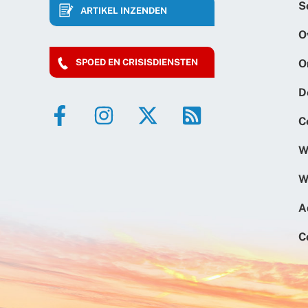
S
ARTIKEL INZENDEN
O
O
SPOED EN CRISISDIENSTEN
D
C
W
W
A
C