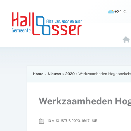
Ga
de
naar
inhoud
+24°C
de
inhoud
H
O
E
Home
Nieuws
2020
Werkzaamheden Hogeboekelwe
Werkzaamheden Hoge
10 AUGUSTUS 2020, 16:17
UUR