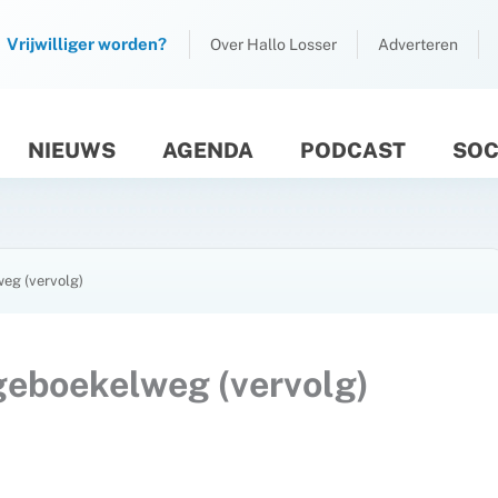
Vrijwilliger worden?
Over Hallo Losser
Adverteren
NIEUWS
AGENDA
PODCAST
SOC
M
g (vervolg)
boekelweg (vervolg)