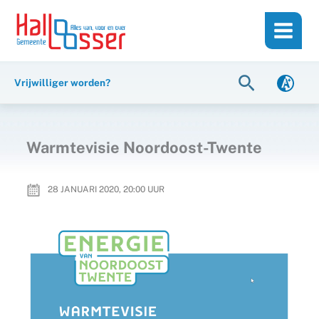
Ga
de
naar
inhoud
de
inhoud
Zoeken
Vrijwilliger worden?
Warmtevisie Noordoost-Twente
28 JANUARI 2020, 20:00
UUR