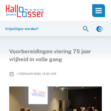
Ga
de
naar
inhoud
de
inhoud
Zoeken
Vrijwilliger worden?
Voorbereidingen viering 75 jaar
vrijheid in volle gang
1 FEBRUARI 2020, 19:00
UUR