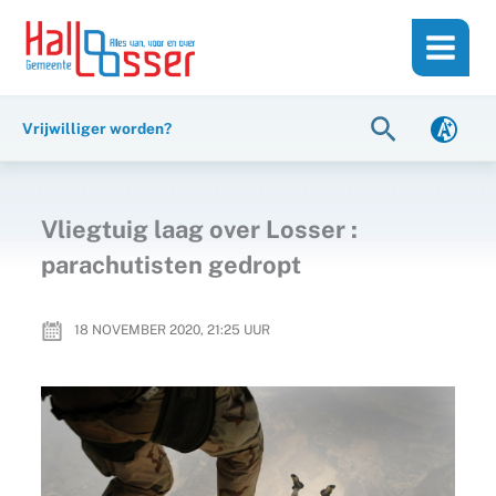
Ga
de
naar
inhoud
de
inhoud
Zoeken
Vrijwilliger worden?
Vliegtuig laag over Losser :
parachutisten gedropt
18 NOVEMBER 2020, 21:25
UUR