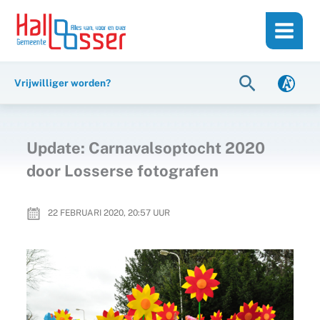
Ga
de
naar
inhoud
de
inhoud
Zoeken
Vrijwilliger worden?
Update: Carnavalsoptocht 2020
door Losserse fotografen
22 FEBRUARI 2020, 20:57
UUR