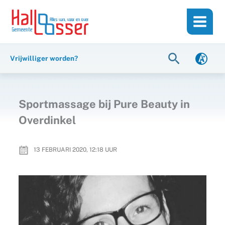
Ga
de
naar
inhoud
de
inhoud
Zoeken
Vrijwilliger worden?
Sportmassage bij Pure Beauty in
Overdinkel
13 FEBRUARI 2020, 12:18
UUR