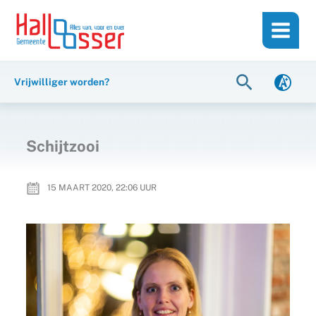
Ga
de
naar
inhoud
de
inhoud
Zoeken
Vrijwilliger worden?
Schijtzooi
15 MAART 2020, 22:06
UUR