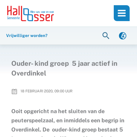
Ga
de
naar
inhoud
de
inhoud
Zoeken
Vrijwilliger worden?
Ouder- kind groep 5 jaar actief in
Overdinkel
18 FEBRUARI 2020, 09:00
UUR
Ooit opgericht na het sluiten van de
peuterspeelzaal, en inmiddels een begrip in
Overdinkel. De ouder-kind groep bestaat 5