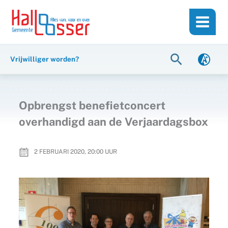
Ga
de
naar
inhoud
de
inhoud
Zoeken
Vrijwilliger worden?
Opbrengst benefietconcert
overhandigd aan de Verjaardagsbox
2 FEBRUARI 2020, 20:00
UUR