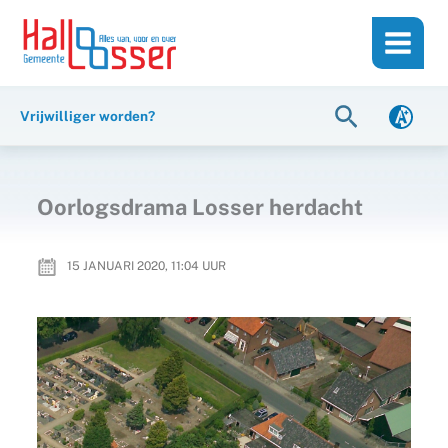
Ga
de
naar
inhoud
de
inhoud
Zoeken
Vrijwilliger worden?
Oorlogsdrama Losser herdacht
15 JANUARI 2020, 11:04
UUR