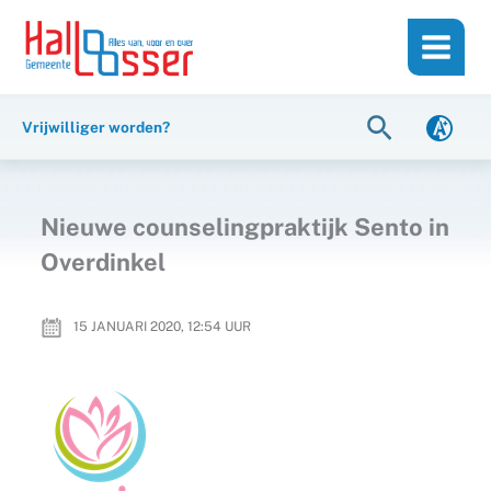
Ga
de
naar
inhoud
de
inhoud
Zoeken
Vrijwilliger worden?
Nieuwe counselingpraktijk Sento in
Overdinkel
15 JANUARI 2020, 12:54
UUR