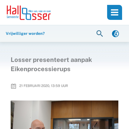
Ga
de
naar
inhoud
de
inhoud
Zoeken
Vrijwilliger worden?
Losser presenteert aanpak
Eikenprocessierups
21 FEBRUARI 2020, 13:59
UUR