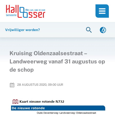
Ga
de
naar
inhoud
de
inhoud
Zoeken
Vrijwilliger worden?
Kruising Oldenzaalsestraat –
Landweerweg vanaf 31 augustus op
de schop
28 AUGUSTUS 2020, 09:00
UUR