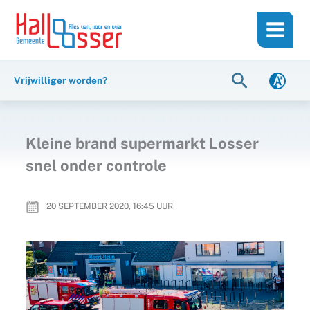
Ga
de
naar
inhoud
de
inhoud
Zoeken
Vrijwilliger worden?
Kleine brand supermarkt Losser
snel onder controle
20 SEPTEMBER 2020, 16:45
UUR