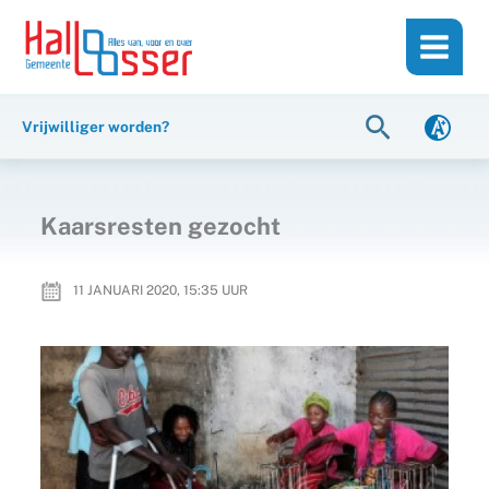
Ga
de
naar
inhoud
de
inhoud
Zoeken
Vrijwilliger worden?
Kaarsresten gezocht
11 JANUARI 2020, 15:35
UUR