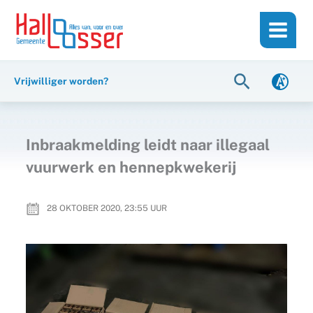
Ga
de
naar
inhoud
de
inhoud
Zoeken
Vrijwilliger worden?
Inbraakmelding leidt naar illegaal
vuurwerk en hennepkwekerij
28 OKTOBER 2020, 23:55
UUR