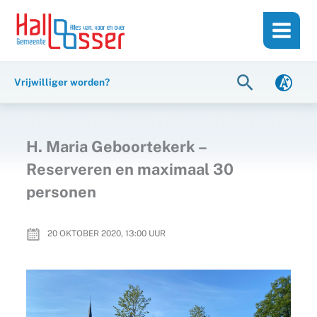
Ga
de
naar
inhoud
de
inhoud
Zoeken
Vrijwilliger worden?
H. Maria Geboortekerk –
Reserveren en maximaal 30
personen
20 OKTOBER 2020, 13:00
UUR