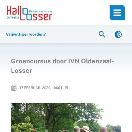
Ga
de
naar
inhoud
de
inhoud
Zoeken
Vrijwilliger worden?
Groencursus door IVN Oldenzaal-
Losser
17 FEBRUARI 2020, 11:00
UUR