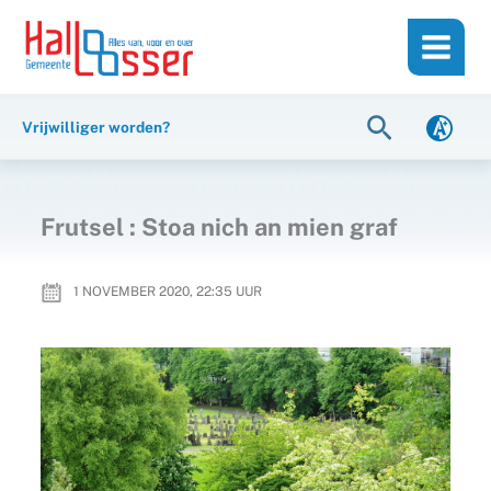
Ga
de
naar
inhoud
de
inhoud
Zoeken
Vrijwilliger worden?
Frutsel : Stoa nich an mien graf
1 NOVEMBER 2020, 22:35
UUR