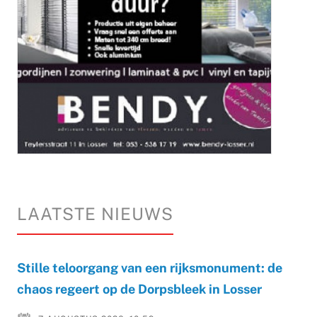
LAATSTE NIEUWS
Stille teloorgang van een rijksmonument: de
chaos regeert op de Dorpsbleek in Losser