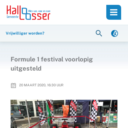
Ga
de
naar
inhoud
de
inhoud
Zoeken
Vrijwilliger worden?
Formule 1 festival voorlopig
uitgesteld
20 MAART 2020, 16:30
UUR