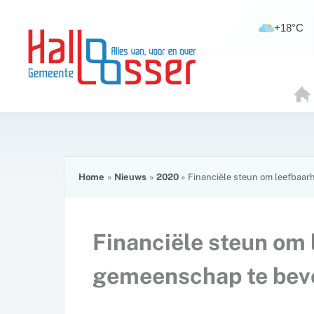
Ga
de
naar
inhoud
+18°C
de
inhoud
H
O
E
Home
Nieuws
2020
Financiële steun om leefbaa
Financiële steun om 
gemeenschap te bev