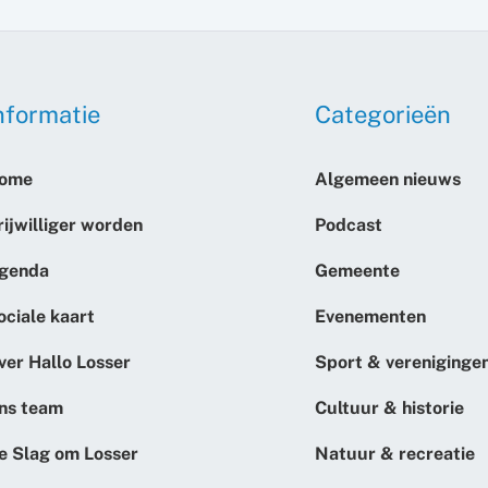
nformatie
Categorieën
ome
Algemeen nieuws
rijwilliger worden
Podcast
genda
Gemeente
ociale kaart
Evenementen
ver Hallo Losser
Sport & vereniginge
ns team
Cultuur & historie
e Slag om Losser
Natuur & recreatie