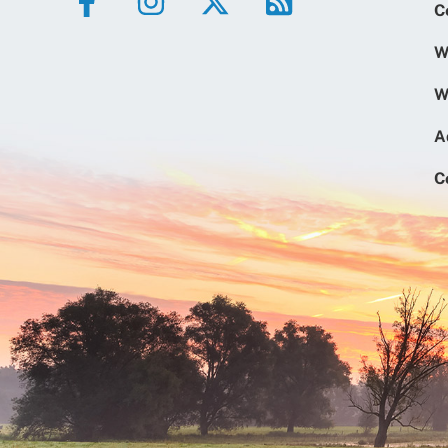
C
W
W
A
C