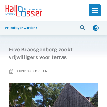
Ga
de
naar
inhoud
de
inhoud
Zoeken
Vrijwilliger worden?
Erve Kraesgenberg zoekt
vrijwilligers voor terras
9 JUNI 2020, 08:21
UUR