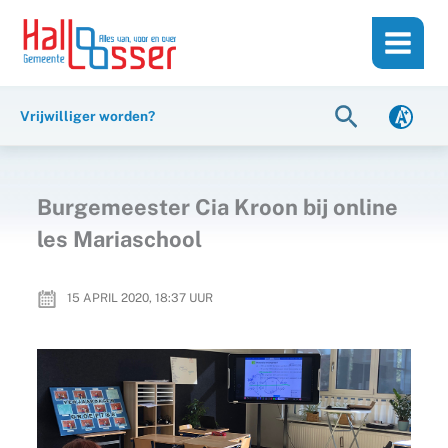
Ga
de
naar
inhoud
de
inhoud
Zoeken
Vrijwilliger worden?
Burgemeester Cia Kroon bij online
les Mariaschool
15 APRIL 2020, 18:37
UUR