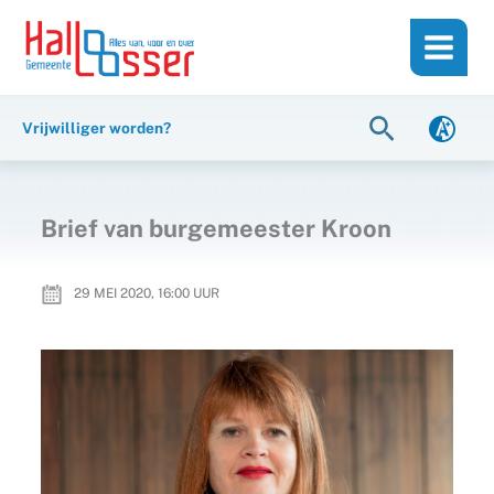
Ga
de
naar
inhoud
de
inhoud
Zoeken
Vrijwilliger worden?
Brief van burgemeester Kroon
29 MEI 2020, 16:00
UUR