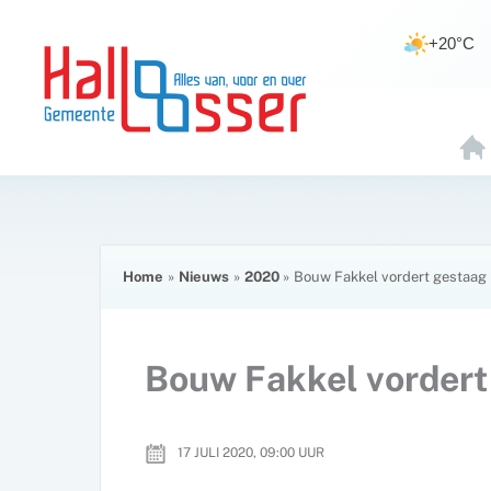
Ga
de
naar
inhoud
+20°C
de
inhoud
H
O
E
Home
Nieuws
2020
Bouw Fakkel vordert gestaag
Bouw Fakkel vordert
17 JULI 2020, 09:00
UUR