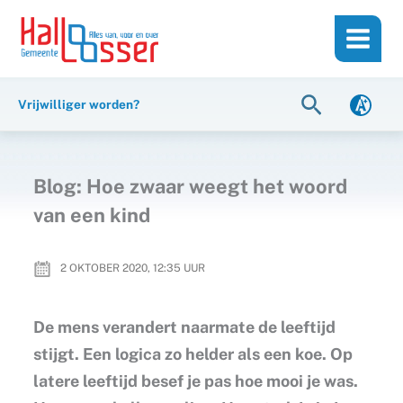
Ga
de
naar
inhoud
de
inhoud
Zoeken
Vrijwilliger worden?
Blog: Hoe zwaar weegt het woord
van een kind
2 OKTOBER 2020, 12:35
UUR
De mens verandert naarmate de leeftijd
stijgt. Een logica zo helder als een koe. Op
latere leeftijd besef je pas hoe mooi je was.