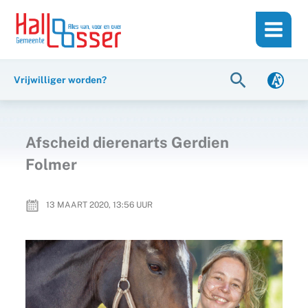
Ga
de
naar
inhoud
de
inhoud
Zoeken
Vrijwilliger worden?
Afscheid dierenarts Gerdien
Folmer
13 MAART 2020, 13:56
UUR