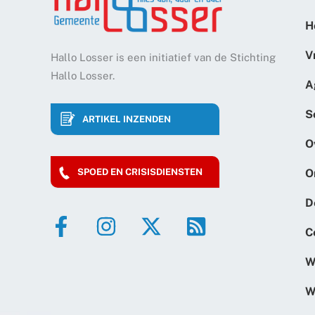
H
V
Hallo Losser is een initiatief van de Stichting
Hallo Losser.
A
S
ARTIKEL INZENDEN
O
O
SPOED EN CRISISDIENSTEN
D
C
W
W