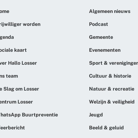
ome
Algemeen nieuws
rijwilliger worden
Podcast
genda
Gemeente
ociale kaart
Evenementen
ver Hallo Losser
Sport & vereniginge
ns team
Cultuur & historie
e Slag om Losser
Natuur & recreatie
entrum Losser
Welzijn & veiligheid
hatsApp Buurtpreventie
Jeugd
eerbericht
Beeld & geluid