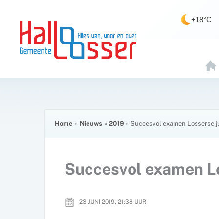
Ga
de
naar
inhoud
+18°C
de
inhoud
H
O
E
Home
Nieuws
2019
Succesvol examen Losserse j
Succesvol examen Lo
23 JUNI 2019, 21:38
UUR