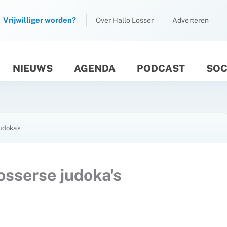
Vrijwilliger worden?
Over Hallo Losser
Adverteren
NIEUWS
AGENDA
PODCAST
SOC
M
udoka's
sserse judoka's