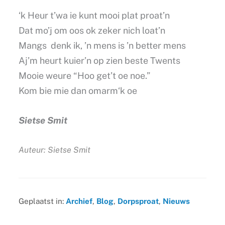
‘k Heur t’wa ie kunt mooi plat proat’n
Dat mo’j om oos ok zeker nich loat’n
Mangs denk ik, ’n mens is ’n better mens
Aj’m heurt kuier’n op zien beste Twents
Mooie weure “Hoo get’t oe noe.”
Kom bie mie dan omarm‘k oe
Sietse Smit
Auteur: Sietse Smit
Geplaatst in:
Archief
,
Blog
,
Dorpsproat
,
Nieuws