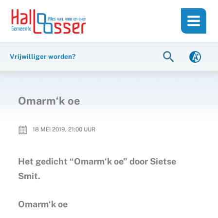
Ga
de
naar
inhoud
de
inhoud
Zoeken
Vrijwilliger worden?
Omarm‘k oe
18 MEI 2019, 21:00
UUR
Het gedicht “Omarm‘k oe” door Sietse
Smit.
Omarm‘k oe