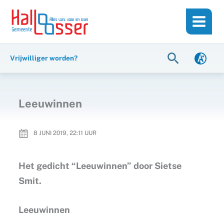
Ga
de
naar
inhoud
de
inhoud
Zoeken
Vrijwilliger worden?
Leeuwinnen
8 JUNI 2019, 22:11
UUR
Het gedicht “Leeuwinnen” door Sietse
Smit.
Leeuwinnen