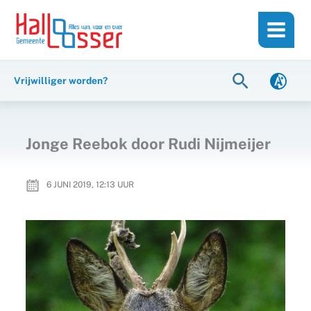
Ga
de
naar
inhoud
de
inhoud
Zoeken
Vrijwilliger worden?
Jonge Reebok door Rudi Nijmeijer
6 JUNI 2019, 12:13
UUR