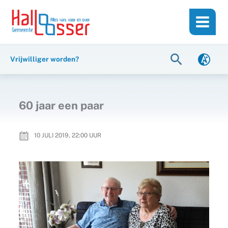
Ga
de
naar
inhoud
de
inhoud
Zoeken
Vrijwilliger worden?
60 jaar een paar
10 JULI 2019, 22:00
UUR