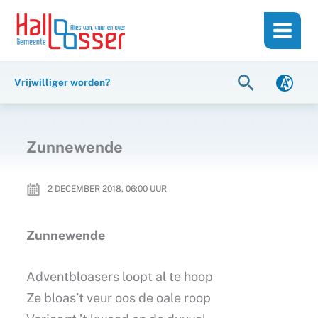
Ga
de
naar
inhoud
de
inhoud
Zoeken
Vrijwilliger worden?
Zunnewende
2 DECEMBER 2018, 06:00
UUR
Zunnewende
Adventbloasers loopt al te hoop
Ze bloas’t veur oos de oale roop