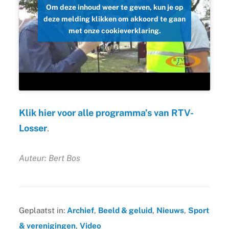
Om deze inhoud weer te geven, kun je op
deze melding klikken om akkoord te gaan
met onze cookieverklaring.
Klik hier voor alle programma’s van RTV-
Losser
.
Auteur: Bert Bos
Geplaatst in:
Archief
,
Beeld & geluid
,
Nieuws
,
Sport
& verenigingen
,
Video