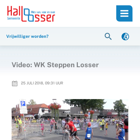
Ga
de
naar
inhoud
de
inhoud
Zoeken
Vrijwilliger worden?
Video: WK Steppen Losser
25 JULI 2018, 09:31
UUR