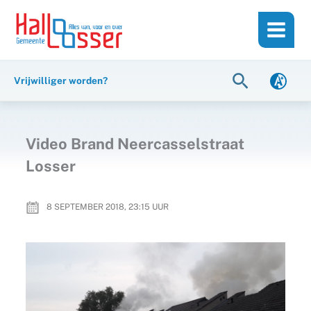
Ga
de
naar
inhoud
de
inhoud
Zoeken
Vrijwilliger worden?
Video Brand Neercasselstraat
Losser
8 SEPTEMBER 2018, 23:15
UUR