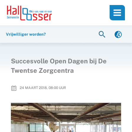
Ga
de
naar
inhoud
de
inhoud
Zoeken
Vrijwilliger worden?
Succesvolle Open Dagen bij De
Twentse Zorgcentra
24 MAART 2018, 08:00
UUR