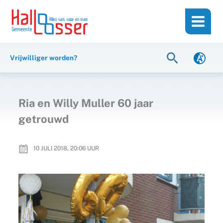
Ga
de
naar
inhoud
de
inhoud
Zoeken
Vrijwilliger worden?
Ria en Willy Muller 60 jaar
getrouwd
10 JULI 2018, 20:06
UUR