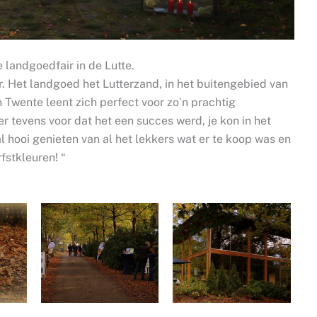
 landgoedfair in de Lutte.
r. Het landgoed het Lutterzand, in het buitengebied van
n Twente leent zich perfect voor zo`n prachtig
 tevens voor dat het een succes werd, je kon in het
l hooi genieten van al het lekkers wat er te koop was en
fstkleuren! “