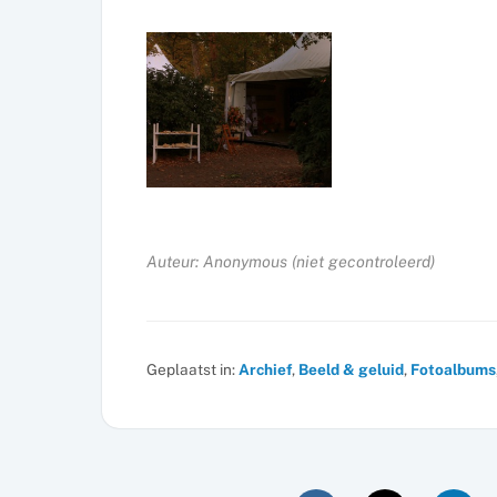
Auteur: Anonymous (niet gecontroleerd)
Geplaatst in:
Archief
,
Beeld & geluid
,
Fotoalbums