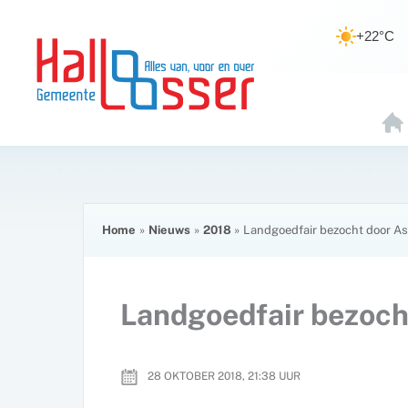
Ga
de
naar
inhoud
+22°C
de
inhoud
H
O
E
Home
Nieuws
2018
Landgoedfair bezocht door Ast
Landgoedfair bezocht
28 OKTOBER 2018, 21:38
UUR