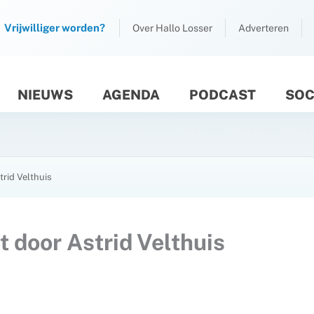
Vrijwilliger worden?
Over Hallo Losser
Adverteren
NIEUWS
AGENDA
PODCAST
SOC
M
rid Velthuis
 door Astrid Velthuis