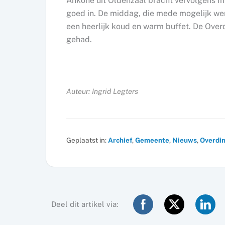
Ankone uit Oldenzaal bracht vervolgens me
goed in. De middag, die mede mogelijk we
een heerlijk koud en warm buffet. De Ove
gehad.
Auteur: Ingrid Legters
Geplaatst in:
Archief
,
Gemeente
,
Nieuws
,
Overdin
Deel dit artikel via: