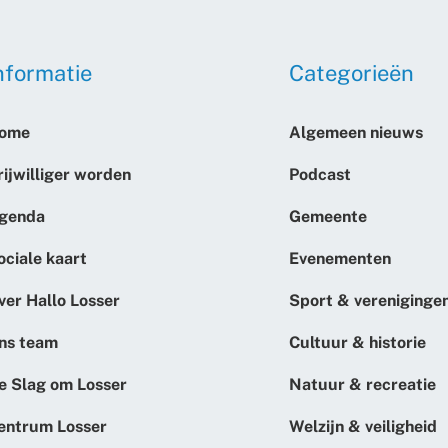
nformatie
Categorieën
ome
Algemeen nieuws
rijwilliger worden
Podcast
genda
Gemeente
ociale kaart
Evenementen
ver Hallo Losser
Sport & vereniginge
ns team
Cultuur & historie
e Slag om Losser
Natuur & recreatie
entrum Losser
Welzijn & veiligheid