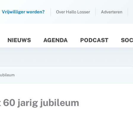
Vrijwilliger worden?
Over Hallo Losser
Adverteren
NIEUWS
AGENDA
PODCAST
SOC
M
 jubileum
 60 jarig jubileum