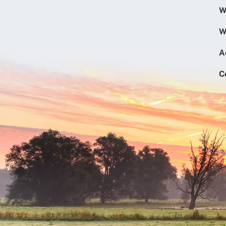
W
W
A
C