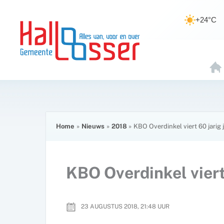
Ga
de
naar
inhoud
+24°C
de
inhoud
H
O
E
Home
Nieuws
2018
KBO Overdinkel viert 60 jarig
KBO Overdinkel viert
23 AUGUSTUS 2018, 21:48
UUR